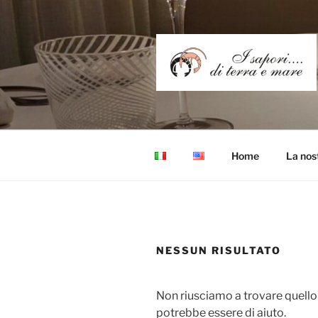
Salta
al
contenuto
RISTORANT
I Sapori di Terra e Mare
Home
La nos
NESSUN RISULTATO
Non riusciamo a trovare quello 
potrebbe essere di aiuto.