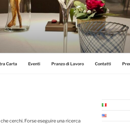
E I SAPORI DI TERRA
tra Carta
Eventi
Pranzo di Lavoro
Contatti
Pre
che cerchi. Forse eseguire una ricerca